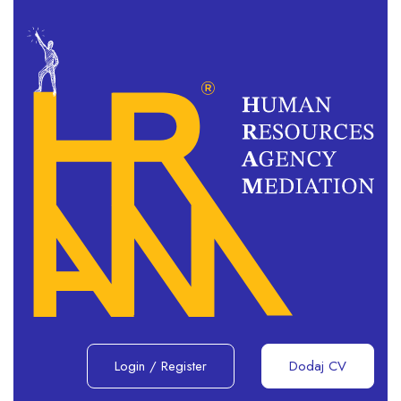
Login
/
Register
Dodaj CV