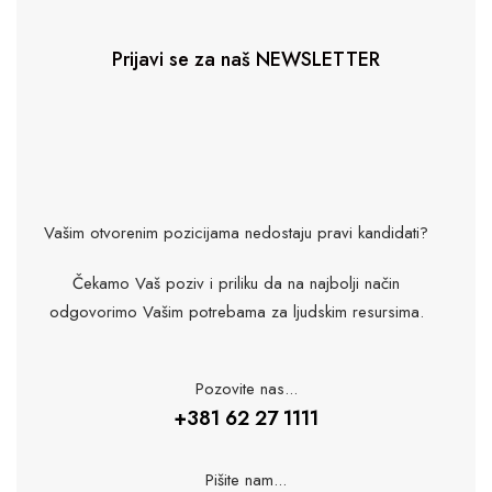
Prijavi se za naš NEWSLETTER
Vašim otvorenim pozicijama nedostaju pravi kandidati?
Čekamo Vaš poziv i priliku da na najbolji način
odgovorimo Vašim potrebama za ljudskim resursima.
Pozovite nas...
+381 62 27 1111
Pišite nam...